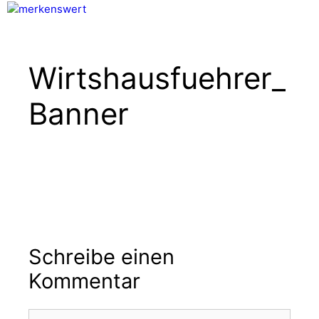
Zum
Inhalt
Menü
springen
Wirtshausfuehrer_
Banner
Schreibe einen
Kommentar
Kommentar