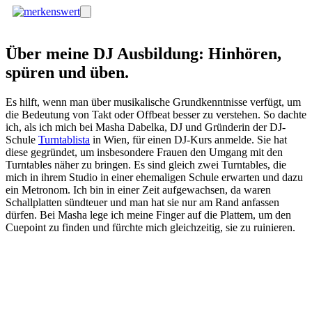
Zum
Menü
Inhalt
springen
Über meine DJ Ausbildung: Hinhören,
spüren und üben.
Es hilft, wenn man über musikalische Grundkenntnisse verfügt, um
die Bedeutung von Takt oder Offbeat besser zu verstehen. So dachte
ich, als ich mich bei Masha Dabelka, DJ und Gründerin der DJ-
Schule
Turntablista
in Wien, für einen DJ-Kurs anmelde. Sie hat
diese gegründet, um insbesondere Frauen den Umgang mit den
Turntables näher zu bringen. Es sind gleich zwei Turntables, die
mich in ihrem Studio in einer ehemaligen Schule erwarten und dazu
ein Metronom. Ich bin in einer Zeit aufgewachsen, da waren
Schallplatten sündteuer und man hat sie nur am Rand anfassen
dürfen. Bei Masha lege ich meine Finger auf die Plattem, um den
Cuepoint zu finden und fürchte mich gleichzeitig, sie zu ruinieren.