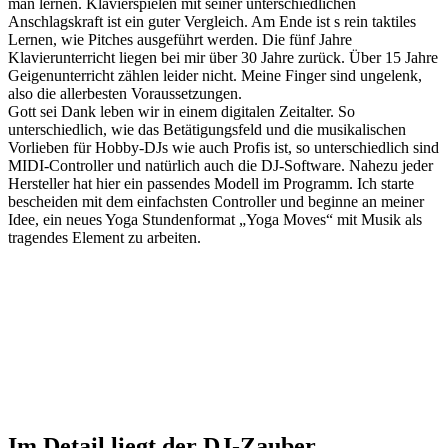
man lernen. Klavierspielen mit seiner unterschiedlichen
Anschlagskraft ist ein guter Vergleich. Am Ende ist s rein taktiles
Lernen, wie Pitches ausgeführt werden. Die fünf Jahre
Klavierunterricht liegen bei mir über 30 Jahre zurück. Über 15 Jahre
Geigenunterricht zählen leider nicht. Meine Finger sind ungelenk,
also die allerbesten Voraussetzungen.
Gott sei Dank leben wir in einem digitalen Zeitalter. So
unterschiedlich, wie das Betätigungsfeld und die musikalischen
Vorlieben für Hobby-DJs wie auch Profis ist, so unterschiedlich sind
MIDI-Controller und natürlich auch die DJ-Software. Nahezu jeder
Hersteller hat hier ein passendes Modell im Programm. Ich starte
bescheiden mit dem einfachsten Controller und beginne an meiner
Idee, ein neues Yoga Stundenformat „Yoga Moves“ mit Musik als
tragendes Element zu arbeiten.
Im Detail liegt der DJ-Zauber.