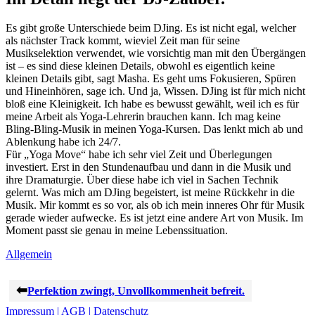
Es gibt große Unterschiede beim DJing. Es ist nicht egal, welcher
als nächster Track kommt, wieviel Zeit man für seine
Musikselektion verwendet, wie vorsichtig man mit den Übergängen
ist – es sind diese kleinen Details, obwohl es eigentlich keine
kleinen Details gibt, sagt Masha. Es geht ums Fokusieren, Spüren
und Hineinhören, sage ich. Und ja, Wissen. DJing ist für mich nicht
bloß eine Kleinigkeit. Ich habe es bewusst gewählt, weil ich es für
meine Arbeit als Yoga-Lehrerin brauchen kann. Ich mag keine
Bling-Bling-Musik in meinen Yoga-Kursen. Das lenkt mich ab und
Ablenkung habe ich 24/7.
Für „Yoga Move“ habe ich sehr viel Zeit und Überlegungen
investiert. Erst in den Stundenaufbau und dann in die Musik und
ihre Dramaturgie. Über diese habe ich viel in Sachen Technik
gelernt. Was mich am DJing begeistert, ist meine Rückkehr in die
Musik. Mir kommt es so vor, als ob ich mein inneres Ohr für Musik
gerade wieder aufwecke. Es ist jetzt eine andere Art von Musik. Im
Moment passt sie genau in meine Lebenssituation.
Kategorien
Allgemein
Perfektion zwingt, Unvollkommenheit befreit.
Impressum | AGB | Datenschutz