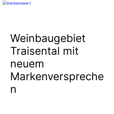
Zum
Inhalt
Menü
springen
Weinbaugebiet
Traisental mit
neuem
Markenverspreche
n