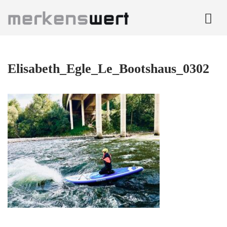
Zum
Inhalt
springen
me
Elisabeth_Egle_Le_Bootshaus_0302