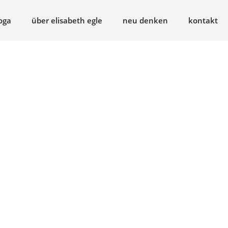
oga
über elisabeth egle
neu denken
kontakt