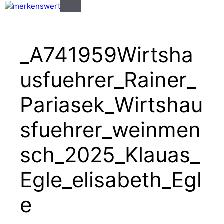
Zum
Menü
Inhalt
springen
_A741959Wirtsha
usfuehrer_Rainer_
Pariasek_Wirtshau
sfuehrer_weinmen
sch_2025_Klauas_
Egle_elisabeth_Egl
e