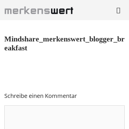
Zum
Inhalt
springen
me
Mindshare_merkenswert_blogger_br
eakfast
Schreibe einen Kommentar
Kommentar