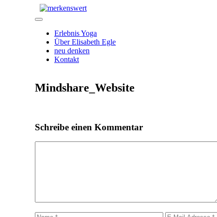
Zum
Inhalt
Menü
springen
Erlebnis Yoga
Über Elisabeth Egle
neu denken
Kontakt
Mindshare_Website
Schreibe einen Kommentar
Kommentar
Name
E-