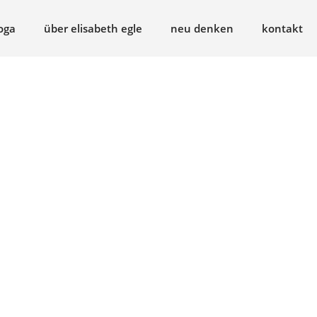
oga
über elisabeth egle
neu denken
kontakt