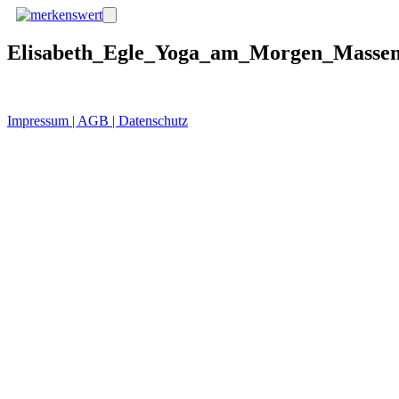
Zum
Menü
Inhalt
springen
Elisabeth_Egle_Yoga_am_Morgen_Masse
Impressum | AGB | Datenschutz