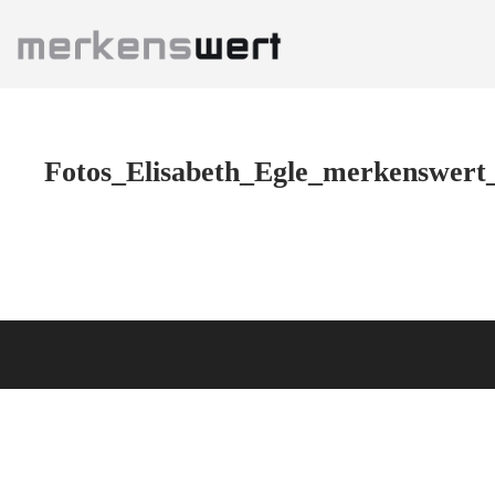
Zum
Inhalt
springen
Fotos_Elisabeth_Egle_merkenswer