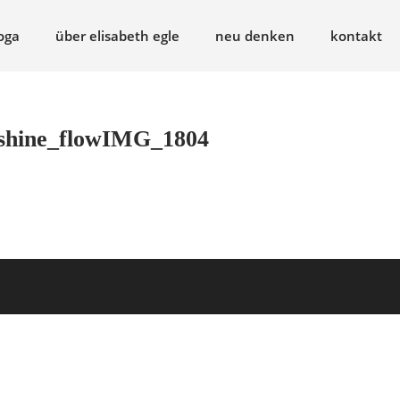
oga
über elisabeth egle
neu denken
kontakt
nshine_flowIMG_1804